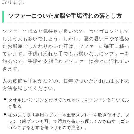
取ります。
ソファーについた皮脂や手垢汚れの落とし方
ソファーで眠ると気持ちが良いので、ついゴロンとして
しまう人も多いでしょう。しかし、夏の暑い日や冬温め
たお部屋でじんわりかいた汗は、ソファーに確実に移っ
ています。子供は汚れた手でもお構いなしにソファーを
触るので、手垢や皮脂汚れでソファーは徐々に汚れてい
きます。
人の皮脂や手あかなどの、長年でついた汚れには以下の
方法を試してください。
タオルにベンジンを付けて汚れやシミをトントンと叩いてふ
き取る
布のシミ取り専用スプレーや重曹スプレーを吹き付けて、ブ
ラシ（歯ブラシも可）で汚れを布から優しくかき出す（ゴシ
ゴシこすると布を傷つけるので注意）。