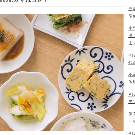
三
準
小
出
ま
P
代
小
体
P
モ
保
ー
P