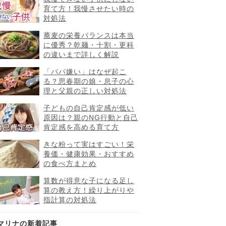
育て方！我慢させたい時の
対処法
蕎麦の栄養バランスは本当
に優秀？乾麺・十割・更科
の違いまで詳しく解説
「パパ嫌い」はなぜ起こ
る？思春期の娘・息子の心
理と父親の正しい対処法
子どもの自己肯定感が低い
原因は？親のNG行動と自己
肯定感を高める育て方
きな粉って実はすごい！栄
養価・健康効果・おすすめ
の食べ方まとめ
算数が得意な子になる足し
算の教え方！繰り上がりや
指計算の対処法
マリナの新着記事