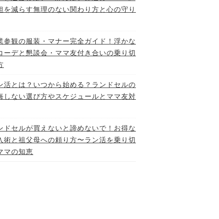
担を減らす無理のない関わり方と心の守り
業参観の服装・マナー完全ガイド！浮かな
コーデと懇談会・ママ友付き合いの乗り切
方
ン活とは？いつから始める？ランドセルの
悔しない選び方やスケジュールとママ友対
ンドセルが買えないと諦めないで！お得な
入術と祖父母への頼り方〜ラン活を乗り切
ママの知恵