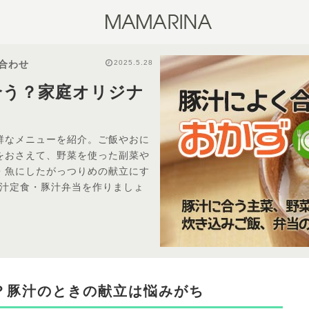
2025.5.28
合わせ
合う？家庭オリジナ
群なメニューを紹介。ご飯やおに
をおさえて、野菜を使った副菜や
・魚にしたがっつりめの献立にす
豚汁定食・豚汁弁当を作りましょ
？豚汁のときの献立は悩みがち