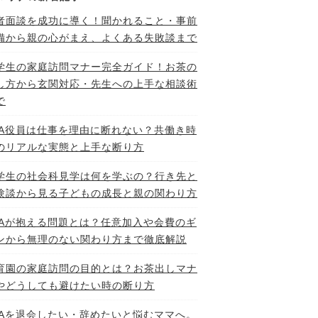
者面談を成功に導く！聞かれること・事前
備から親の心がまえ、よくある失敗談まで
学生の家庭訪問マナー完全ガイド！お茶の
し方から玄関対応・先生への上手な相談術
で
TA役員は仕事を理由に断れない？共働き時
のリアルな実態と上手な断り方
学生の社会科見学は何を学ぶの？行き先と
験談から見る子どもの成長と親の関わり方
TAが抱える問題とは？任意加入や会費のギ
ンから無理のない関わり方まで徹底解説
育園の家庭訪問の目的とは？お茶出しマナ
やどうしても避けたい時の断り方
TAを退会したい・辞めたいと悩むママへ。