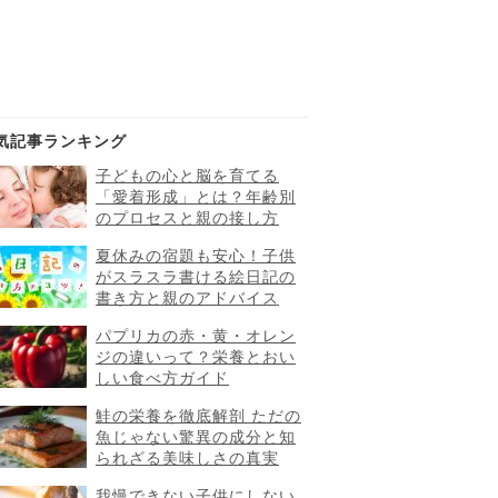
気記事ランキング
子どもの心と脳を育てる
「愛着形成」とは？年齢別
のプロセスと親の接し方
夏休みの宿題も安心！子供
がスラスラ書ける絵日記の
書き方と親のアドバイス
パプリカの赤・黄・オレン
ジの違いって？栄養とおい
しい食べ方ガイド
鮭の栄養を徹底解剖 ただの
魚じゃない驚異の成分と知
られざる美味しさの真実
我慢できない子供にしない