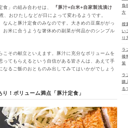
負
『豚汁+白米+自家製浅漬け
定食」の組み合わせは、
方
煮、おひたしなどが日によって変わるようです。
、なんと豚汁定食のみなのです。大きめの豆腐ががっ
授
、お米に合うような箸休めの副菜が何品かのシンプル
い
り
ラ
らこその献立といえます。豚汁に充分なボリュームを
後
思ってもらえるという自信がある皆さんは、あえて手
策
になるご飯のおとものみ出してみてはいかがでしょう
ラ
購
る
あり！ボリューム満点「豚汁定食」