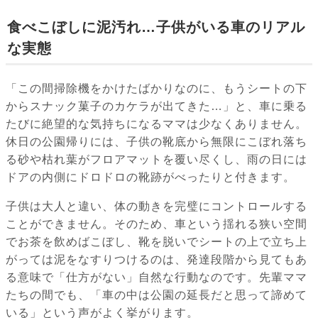
食べこぼしに泥汚れ…子供がいる車のリアル
な実態
「この間掃除機をかけたばかりなのに、もうシートの下
からスナック菓子のカケラが出てきた…」と、車に乗る
たびに絶望的な気持ちになるママは少なくありません。
休日の公園帰りには、子供の靴底から無限にこぼれ落ち
る砂や枯れ葉がフロアマットを覆い尽くし、雨の日には
ドアの内側にドロドロの靴跡がべったりと付きます。
子供は大人と違い、体の動きを完璧にコントロールする
ことができません。そのため、車という揺れる狭い空間
でお茶を飲めばこぼし、靴を脱いでシートの上で立ち上
がっては泥をなすりつけるのは、発達段階から見てもあ
る意味で「仕方がない」自然な行動なのです。先輩ママ
たちの間でも、「車の中は公園の延長だと思って諦めて
いる」という声がよく挙がります。