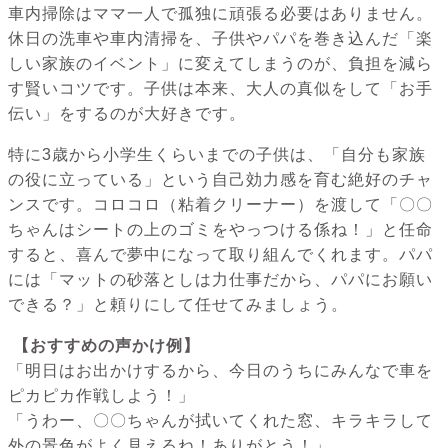
車内掃除はママ一人で孤独に頑張る必要はありません。
休日の洗車や車内清掃を、子供やパパを巻き込んだ「楽
しい家族のイベント」に変えてしまうのが、負担を減ら
す賢いコツです。子供は本来、大人の真似をして「お手
伝い」をするのが大好きです。
特に3歳から小学生くらいまでの子供は、「自分も家族
の役に立っている」という自己効力感を育む絶好のチャ
ンスです。コロコロ（粘着クリーナー）を渡して「〇〇
ちゃんはシートの上のゴミをやっつける係ね！」と任命
すると、喜んで夢中になって取り組んでくれます。パパ
には「マットの砂落としは力仕事だから、パパにお願い
できる？」と頼りにして任せてみましょう。
【おすすめの声かけ例】
「明日はお出かけするから、今日のうちにみんなで車を
ピカピカ作戦しよう！」
「うわー、〇〇ちゃんが拭いてくれた窓、キラキラして
外の景色がよく見えるね！ありがとう！」