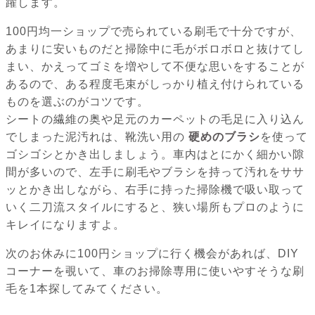
躍します。
100円均一ショップで売られている刷毛で十分ですが、
あまりに安いものだと掃除中に毛がボロボロと抜けてし
まい、かえってゴミを増やして不便な思いをすることが
あるので、ある程度毛束がしっかり植え付けられている
ものを選ぶのがコツです。
シートの繊維の奥や足元のカーペットの毛足に入り込ん
でしまった泥汚れは、靴洗い用の
硬めのブラシ
を使って
ゴシゴシとかき出しましょう。車内はとにかく細かい隙
間が多いので、左手に刷毛やブラシを持って汚れをササ
ッとかき出しながら、右手に持った掃除機で吸い取って
いく二刀流スタイルにすると、狭い場所もプロのように
キレイになりますよ。
次のお休みに100円ショップに行く機会があれば、DIY
コーナーを覗いて、車のお掃除専用に使いやすそうな刷
毛を1本探してみてください。