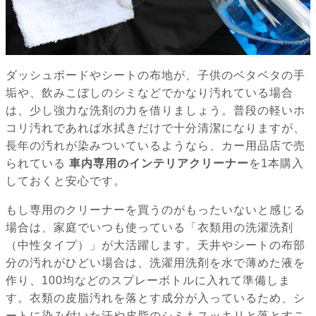
ダッシュボードやシートの布地が、子供のベタベタの手
垢や、飲みこぼしのシミなどでかなり汚れている場合
は、少し強力な洗剤の力を借りましょう。普段の軽いホ
コリ汚れであれば水拭きだけで十分清潔になりますが、
長年の汚れが染みついているようなら、カー用品店で売
られている
車内専用のインテリアクリーナー
を1本購入
しておくと安心です。
もし専用のクリーナーを買うのがもったいないと感じる
場合は、家庭でいつも使っている「衣類用の洗濯洗剤
（中性タイプ）」が大活躍します。天井やシートの布部
分の汚れがひどい場合は、洗濯用洗剤を水で薄めた液を
作り、100均などのスプレーボトルに入れて準備しま
す。衣類の皮脂汚れを落とす成分が入っているため、シ
ートに染み付いた汗や皮脂のシミもスッキリと落とすこ