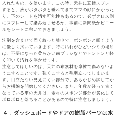
入れたもの」を使います。この時、天井に直接スプレー
すると、液がボタボタと垂れてきてママの顔にかかった
り、下のシートを汚す可能性もあるので、必ずクロス側
にスプレーして染み込ませるか、事前に新聞紙かビニー
ルをシートに敷いておきましょう。
洗剤を含ませて固く絞った雑巾で、ポンポンと叩くよう
に優しく拭いていきます。特に汚れがひどいシミの場所
は、不要になった柔らかい歯ブラシなどでトントンと軽
く叩いて汚れを浮かせます。
注意してほしいのは、天井の布素材を摩擦で傷めないよ
うにすることです。強くこすると毛羽立ってしまいま
す。目立たない見えにくい部分で、あらかじめ試してか
らお掃除を開始してください。また、年数が経って古く
なっている車の天井は、素材のスポンジ部分が劣化して
ボロボロと落ちることがあるので特に注意しましょう。
４．ダッシュボードやドアの樹脂パーツは水