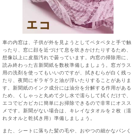
車の内窓は、子供が外を見ようとしてベタベタと手で触
ったり、窓に顔を近づけて息を吹きかけたりするため、
想像以上に皮脂汚れで曇っています。内窓の掃除用に、
読み終わった古新聞紙を数枚準備しましょう。窓ガラス
用の洗剤を使ってもいいのですが、拭きむらが白く残っ
たり、夜間にギラギラと油が浮いたりすることがありま
す。新聞紙のインク成分には油分を分解する作用がある
ため、くしゃっと丸めて少し水で濡らして拭くだけで、
エコでピカピカに簡単にお掃除できるので非常にオスス
メです。新聞がない場合は、キレイなタオルを２枚（濡
れタオルと乾拭き用）準備しましょう。
また、シートに落ちた髪の毛や、おやつの細かなパンく