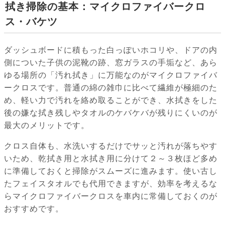
拭き掃除の基本：マイクロファイバークロ
ス・バケツ
ダッシュボードに積もった白っぽいホコリや、ドアの内
側についた子供の泥靴の跡、窓ガラスの手垢など、あら
ゆる場所の「汚れ拭き」に万能なのがマイクロファイバ
ークロスです。普通の綿の雑巾に比べて繊維が極細のた
め、軽い力で汚れを絡め取ることができ、水拭きをした
後の嫌な拭き残しやタオルのケバケバが残りにくいのが
最大のメリットです。
クロス自体も、水洗いするだけでサッと汚れが落ちやす
いため、乾拭き用と水拭き用に分けて２～３枚ほど多め
に準備しておくと掃除がスムーズに進みます。使い古し
たフェイスタオルでも代用できますが、効率を考えるな
らマイクロファイバークロスを車内に常備しておくのが
おすすめです。