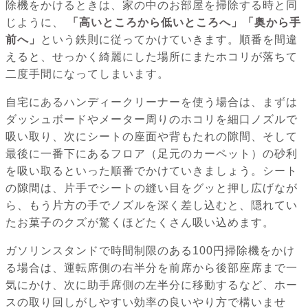
除機をかけるときは、家の中のお部屋を掃除する時と同
じように、
「高いところから低いところへ」「奥から手
前へ」
という鉄則に従ってかけていきます。順番を間違
えると、せっかく綺麗にした場所にまたホコリが落ちて
二度手間になってしまいます。
自宅にあるハンディークリーナーを使う場合は、まずは
ダッシュボードやメーター周りのホコリを細口ノズルで
吸い取り、次にシートの座面や背もたれの隙間、そして
最後に一番下にあるフロア（足元のカーペット）の砂利
を吸い取るといった順番でかけていきましょう。シート
の隙間は、片手でシートの縫い目をグッと押し広げなが
ら、もう片方の手でノズルを深く差し込むと、隠れてい
たお菓子のクズが驚くほどたくさん吸い込めます。
ガソリンスタンドで時間制限のある100円掃除機をかけ
る場合は、運転席側の右半分を前席から後部座席まで一
気にかけ、次に助手席側の左半分に移動するなど、ホー
スの取り回しがしやすい効率の良いやり方で構いませ