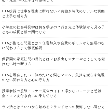
応・先生への上手な相談術まで
PTA役員は仕事を理由に断れない？共働き時代のリアルな実態
と上手な断り方
小学生の社会科見学は何を学ぶの？行き先と体験談から見る子
どもの成長と親の関わり方
PTAが抱える問題とは？任意加入や会費のギモンから無理のな
い関わり方まで徹底解説
保育園の家庭訪問の目的とは？お茶出しマナーやどうしても避
けたい時の断り方
PTAを退会したい・辞めたいと悩むママへ。負担を減らす無理
のない関わり方と心の守り方
授業参観の服装・マナー完全ガイド！浮かないコーデと懇談
会・ママ友付き合いの乗り切り方
ラン活とは？いつから始める？ランドセルの後悔しない選び方