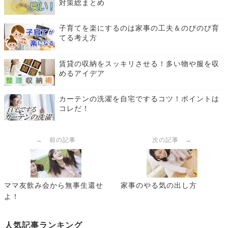
対策総まとめ
子育てを楽にするのは家事の工夫＆のびのび育
てる考え方
賃貸の収納をスッキリさせる！多い物や服を収
めるアイデア
カーテンの洗濯を自宅でするコツ！ポイントは
コレだ！
← 前の記事
次の記事 →
ママ友飲み会から無事生還せ
家事のやる気の出し方
よ！
人気記事ランキング