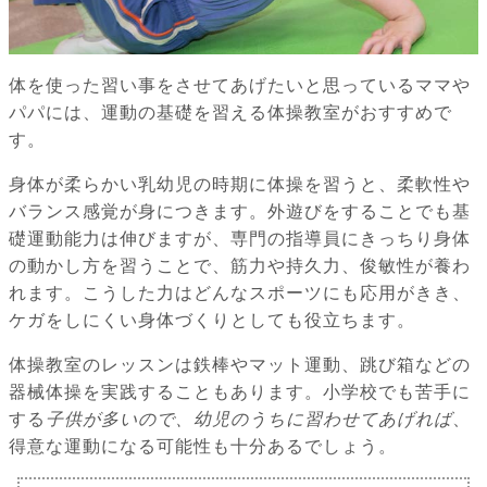
体を使った習い事をさせてあげたいと思っているママや
パパには、運動の基礎を習える体操教室がおすすめで
す。
身体が柔らかい乳幼児の時期に体操を習うと、柔軟性や
バランス感覚が身につきます。外遊びをすることでも基
礎運動能力は伸びますが、専門の指導員にきっちり身体
の動かし方を習うことで、筋力や持久力、俊敏性が養わ
れます。こうした力はどんなスポーツにも応用がきき、
ケガをしにくい身体づくりとしても役立ちます。
体操教室のレッスンは鉄棒やマット運動、跳び箱などの
器械体操を実践することもあります。小学校でも苦手に
する
子供が多
いので、
幼児のうちに習わせてあげれば
、
得意な運動になる可能性も十分あるでしょう。