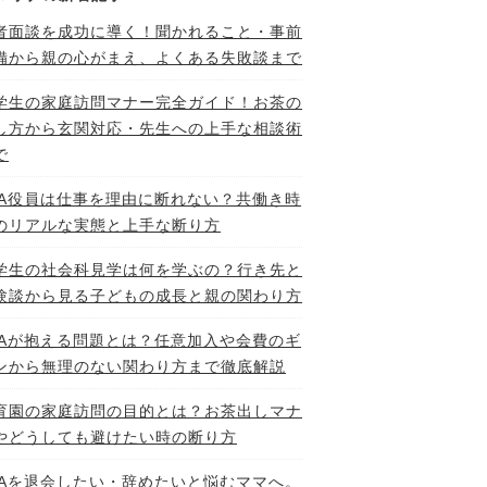
者面談を成功に導く！聞かれること・事前
備から親の心がまえ、よくある失敗談まで
学生の家庭訪問マナー完全ガイド！お茶の
し方から玄関対応・先生への上手な相談術
で
TA役員は仕事を理由に断れない？共働き時
のリアルな実態と上手な断り方
学生の社会科見学は何を学ぶの？行き先と
験談から見る子どもの成長と親の関わり方
TAが抱える問題とは？任意加入や会費のギ
ンから無理のない関わり方まで徹底解説
育園の家庭訪問の目的とは？お茶出しマナ
やどうしても避けたい時の断り方
TAを退会したい・辞めたいと悩むママへ。