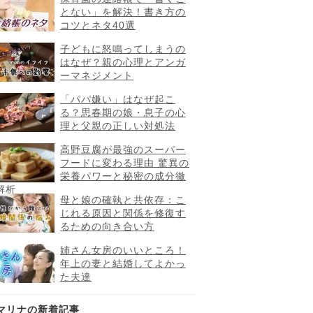
とない」を解決！書き方の
コツとネタ40選
子どもに怒鳴ってしまうの
はなぜ？親の心理とアンガ
ーマネジメント
「パパ嫌い」はなぜ起こ
る？思春期の娘・息子の心
理と父親の正しい対処法
高野豆腐が最強のスーパー
フードに変わる理由 驚異の
栄養パワーと秘密の成分徹
解析
母と娘の確執と共依存：こ
じれる原因と関係を修復す
るための向き合い方
姉さん女房のいいところ！
年上の妻と結婚してよかっ
た夫達
マリナの新着記事