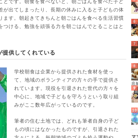
ことです。朝食を食べないと、朝ごはんを食べた子ど
差が出てしまったり、長期の休みに入ると子どもの体
ります。朝起きてきちんと朝ごはんを食べる生活習慣
をつける、勉強を頑張る力を朝ごはんでとることはと
。
が提供してくれている
学校朝食は企業から提供された食材を使っ
て、地域のボランティアの方々の手で提供さ
底
れています。現役を引退された世代の方々を
中心に、地域で子どもを守ろうという取り組
みがここ数年広がっているのです。
筆者の住む土地では、どれも筆者自身の子ど
もの頃にはなかったものですが、引退された
マ
方々による、毎朝地域のゴミを拾う運動や、