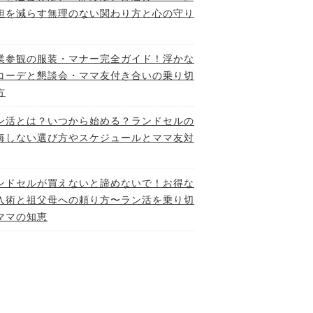
担を減らす無理のない関わり方と心の守り
業参観の服装・マナー完全ガイド！浮かな
コーデと懇談会・ママ友付き合いの乗り切
方
ン活とは？いつから始める？ランドセルの
悔しない選び方やスケジュールとママ友対
ンドセルが買えないと諦めないで！お得な
入術と祖父母への頼り方〜ラン活を乗り切
ママの知恵