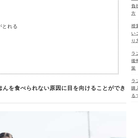
負
方
授
がとれる
い
り
ラ
後
策
ラ
はんを食べられない原因に目を向けることができ
購
る