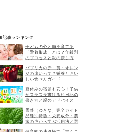
気記事ランキング
子どもの心と脳を育てる
「愛着形成」とは？年齢別
のプロセスと親の接し方
パプリカの赤・黄・オレン
ジの違いって？栄養とおい
しい食べ方ガイド
夏休みの宿題も安心！子供
がスラスラ書ける絵日記の
書き方と親のアドバイス
雪菜（ゆきな）完全ガイド
品種別特徴・栄養成分・農
家の声から学ぶ活用法と選
方
保育園の連絡帳で「書くこ