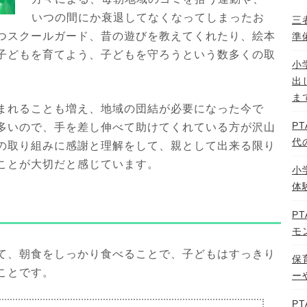
いつの間にか衰退してなくなってしまったお
三
つスクールガード、昔の遊びを教えてくれたり、絵本
準
子どもを育てよう、子どもを守ろうという数多くの取
小
出
ま
まれることも増え、地域の団結が必要になった今で
P
多いので、手を差し伸べて助けてくれている方が沢山
代
の取り組みに感謝と理解をして、親として出来る限り
ことが大切だと感じています。
小
体
P
モ
て、朝食をしっかり食べることで、子どもはすっきり
保
ことです。
ー
P