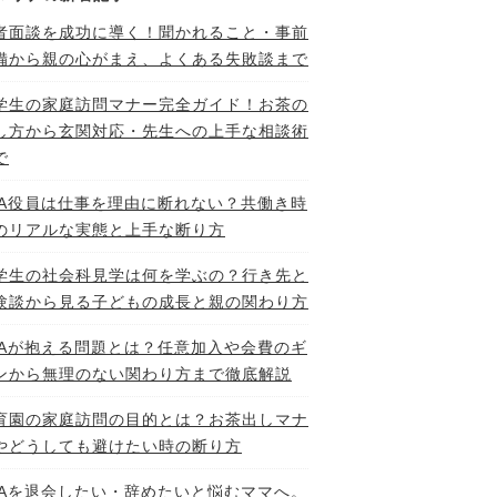
者面談を成功に導く！聞かれること・事前
備から親の心がまえ、よくある失敗談まで
学生の家庭訪問マナー完全ガイド！お茶の
し方から玄関対応・先生への上手な相談術
で
TA役員は仕事を理由に断れない？共働き時
のリアルな実態と上手な断り方
学生の社会科見学は何を学ぶの？行き先と
験談から見る子どもの成長と親の関わり方
TAが抱える問題とは？任意加入や会費のギ
ンから無理のない関わり方まで徹底解説
育園の家庭訪問の目的とは？お茶出しマナ
やどうしても避けたい時の断り方
TAを退会したい・辞めたいと悩むママへ。