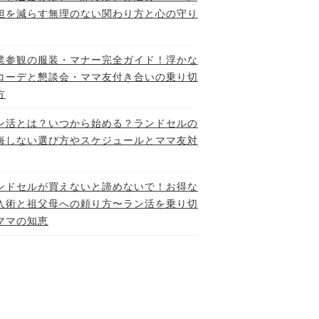
担を減らす無理のない関わり方と心の守り
業参観の服装・マナー完全ガイド！浮かな
コーデと懇談会・ママ友付き合いの乗り切
方
ン活とは？いつから始める？ランドセルの
悔しない選び方やスケジュールとママ友対
ンドセルが買えないと諦めないで！お得な
入術と祖父母への頼り方〜ラン活を乗り切
ママの知恵