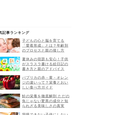
気記事ランキング
子どもの心と脳を育てる
「愛着形成」とは？年齢別
のプロセスと親の接し方
夏休みの宿題も安心！子供
がスラスラ書ける絵日記の
書き方と親のアドバイス
パプリカの赤・黄・オレン
ジの違いって？栄養とおい
しい食べ方ガイド
鮭の栄養を徹底解剖 ただの
魚じゃない驚異の成分と知
られざる美味しさの真実
我慢できない子供にしない