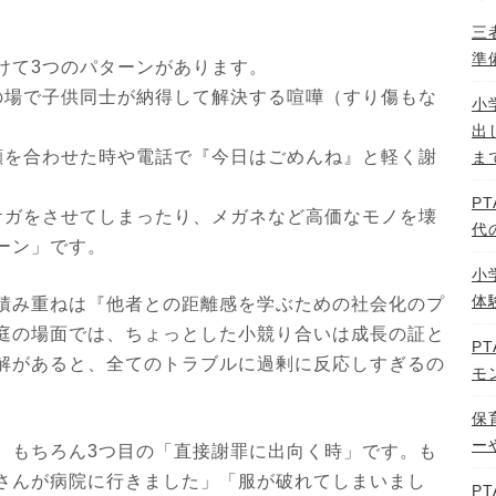
三
準
けて3つのパターンがあります。
の場で子供同士が納得して解決する喧嘩（すり傷もな
小
出
顔を合わせた時や電話で『今日はごめんね』と軽く謝
ま
P
ケガをさせてしまったり、メガネなど高価なモノを壊
代
ーン」です。
小
体
積み重ねは『他者との距離感を学ぶための社会化のプ
庭の場面では、ちょっとした小競り合いは成長の証と
P
解があると、全てのトラブルに過剰に反応しすぎるの
モ
保
ー
、もちろん3つ目の「直接謝罪に出向く時」です。も
さんが病院に行きました」「服が破れてしまいまし
P