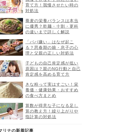
育て方！我慢させたい時の
対処法
蕎麦の栄養バランスは本当
に優秀？乾麺・十割・更科
の違いまで詳しく解説
「パパ嫌い」はなぜ起こ
る？思春期の娘・息子の心
理と父親の正しい対処法
子どもの自己肯定感が低い
原因は？親のNG行動と自己
肯定感を高める育て方
きな粉って実はすごい！栄
養価・健康効果・おすすめ
の食べ方まとめ
算数が得意な子になる足し
算の教え方！繰り上がりや
指計算の対処法
マリナの新着記事