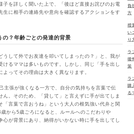
様子を詳しく聞いた上で、「後ほど直接お詫びのお電
負
先生に相手の連絡先や意向を確認するアクションをす
方
授
い
うの？年齢ごとの発達的背景
り
ラ
どうして外でお友達を叩いてしまったの？」と、我が
後
受けるママは多いものです。しかし、同じ「手を出し
策
によってその理由は大きく異なります。
ラ
購
自己主張が強くなる一方で、自分の気持ちを言葉で伝
る
せん。そのため、「貸して」と言えずに手が出てしま
そ「言葉で言おうね」という大人の根気強い代弁と関
4歳から5歳ごろになると、ルールへのこだわりや
争心が背景にあり、納得がいかない時に手を出してし