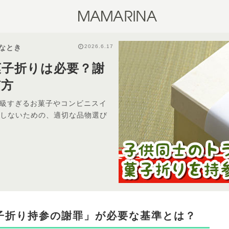
2026.6.17
なとき
菓子折りは必要？謝
び方
？高級すぎるお菓子やコンビニスイ
でしないための、適切な品物選び
子折り持参の謝罪」が必要な基準とは？