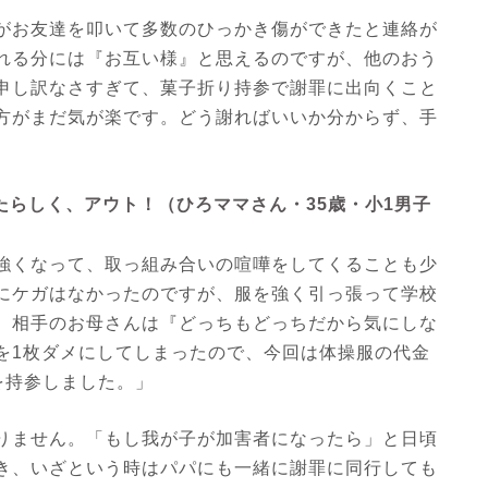
がお友達を叩いて多数のひっかき傷ができたと連絡が
れる分には『お互い様』と思えるのですが、他のおう
申し訳なさすぎて、菓子折り持参で謝罪に出向くこと
方がまだ気が楽です。どう謝ればいいか分からず、手
たらしく、アウト！（ひろママさん・35歳・小1男子
強くなって、取っ組み合いの喧嘩をしてくることも少
にケガはなかったのですが、服を強く引っ張って学校
。相手のお母さんは『どっちもどっちだから気にしな
を1枚ダメにしてしまったので、今回は体操服の代金
りを持参しました。」
りません。「もし我が子が加害者になったら」と日頃
き、いざという時はパパにも一緒に謝罪に同行しても