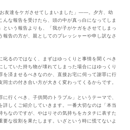
のお友達をケガさせてしまいました」――。夕方、幼
こんな報告を受けたら、頭の中が真っ白になってしま
」という報告よりも、「我が子がケガをさせてしまっ
う報告の方が、親としてのプレッシャーや申し訳なさ
に叱るのではなく、まずはゆっくりと事情を聞くべき
にしていた持ち物が壊れてしまった場合にはゆっくり
罪を済ませるべきなのか、直接お宅に伺って謝罪に行
友同士の付き合い方が大きく変わってくるからです。
罪に行くべき、子供間のトラブル」というテーマで、
を詳しくご紹介していきます。一番大切なのは「本当
持ちなのですが、やはりその気持ちをカタチに表すた
重要な役割を果たします。いざという時に慌てないよ