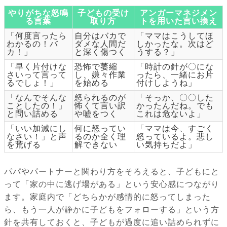
やりがちな怒鳴
子どもの受け
アンガーマネジメン
る言葉
取り方
トを用いた言い換え
「何度言ったら
自分はバカで
「ママはこうしてほ
わかるの！バ
ダメな人間だ
しかったな。次はど
カ！」
と深く傷つく
うする？」
「早く片付けな
恐怖で萎縮
「時計の針が〇にな
さいって言って
し、嫌々作業
ったら、一緒にお片
るでしょ！」
を始める
付けしようね」
「なんでそんな
怒られるのが
「そっか、〇〇した
ことしたの！」
怖くて言い訳
かったんだね。でも
と問い詰める
や嘘をつく
これは危ないよ」
「いい加減にし
何に怒ってい
「ママは今、すごく
なさい！」と声
るのか全く理
怒っているよ。悲し
を荒げる
解できない
い気持ちだよ」
パパやパートナーと関わり方をそろえると、子どもにと
って「家の中に逃げ場がある」という安心感につながり
ます。家庭内で「どちらかが感情的に怒ってしまった
ら、もう一人が静かに子どもをフォローする」という方
針を共有しておくと、子どもが過度に追い詰められずに