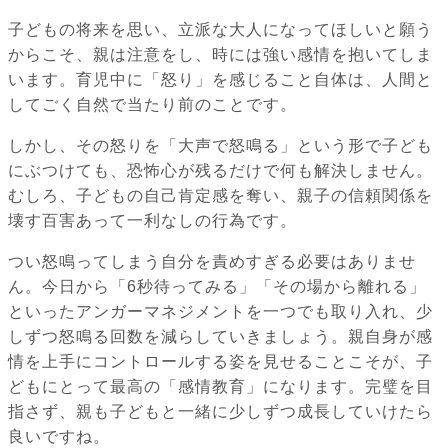
子どもの将来を思い、立派な大人になってほしいと願う
からこそ、親は注意をし、時には強い感情を抱いてしま
います。育児中に「怒り」を感じること自体は、人間と
してごく自然で当たり前のことです。
しかし、その怒りを「大声で怒鳴る」という形で子ども
にぶつけても、恐怖心が残るだけで何も解決しません。
むしろ、子どもの自己肯定感を奪い、親子の信頼関係を
壊す百害あって一利なしの行為です。
つい怒鳴ってしまう自分を責めすぎる必要はありませ
ん。今日から「6秒待ってみる」「その場から離れる」
といったアンガーマネジメントを一つでも取り入れ、少
しずつ怒鳴る回数を減らしていきましょう。親自身が感
情を上手にコントロールする姿を見せることこそが、子
どもにとって最高の「感情教育」になります。完璧を目
指さず、親も子どもと一緒に少しずつ成長していけたら
良いですね。