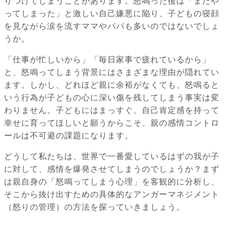
りつけてしまうことがあります。怒鳴った後は「またや
ってしまった」と激しい自己嫌悪に陥り、子どもの寝顔
を見ながら涙を流すママやパパも多いのではないでしょ
うか。
「仕事が忙しいから」「毎日家事で疲れているから」
と、怒鳴ってしまう背景にはさまざまな理由が隠れてい
ます。しかし、どれほど親に余裕がなくても、怒鳴ると
いう行為が子どもの心に深い傷を残してしまう事実は変
わりません。子どもにはまっすぐ、自己肯定感を持って
幸せに育ってほしいと願うからこそ、親の感情コントロ
ールは不可避の課題になります。
どうして私たちは、世界で一番愛しているはずの我が子
に対して、感情を爆発させてしまうのでしょうか？まず
は親自身の「怒鳴ってしまう心理」を客観的に分析し、
そこから抜け出すための具体的なアンガーマネジメント
（怒りの管理）の方法を探っていきましょう。