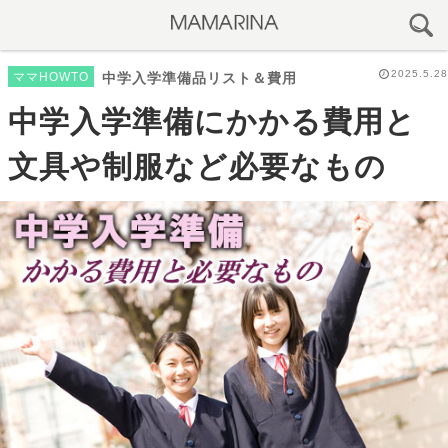
2025.5.28
ママHOWTO
中学入学準備品リスト＆費用
中学入学準備にかかる費用と
文具や制服など必要なもの