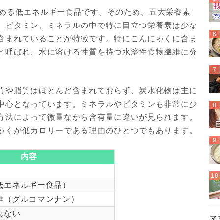
占める低エネルギー食品です。そのため、五大栄養素
、ビタミン、ミネラルの中で特に目立つ栄養素は少な
含まれていることが特徴です。特にこんにゃくに含ま
と呼ばれ、水に溶ける性質を持つ水溶性食物繊維に分
質や脂質はほとんど含まれておらず、炭水化物は主に
中心となっています。ミネラルやビタミンも非常に少
方法によって微量ながら含有量に違いが見られます。
ゃくが低カロリーである理由のひとつでもあります。
内容
低エネルギー食品）
維（グルコマンナン）
れない
マ