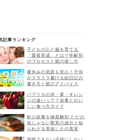
気記事ランキング
子どもの心と脳を育てる
「愛着形成」とは？年齢別
のプロセスと親の接し方
夏休みの宿題も安心！子供
がスラスラ書ける絵日記の
書き方と親のアドバイス
パプリカの赤・黄・オレン
ジの違いって？栄養とおい
しい食べ方ガイド
鮭の栄養を徹底解剖 ただの
魚じゃない驚異の成分と知
られざる美味しさの真実
我慢できない子供にしない