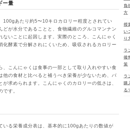
ギー量
負
方
100gあたり約5〜10キロカロリー程度とされてい
授
んどが水分であることと、食物繊維のグルコマンナン
い
れないことに起因します。実際のところ、こんにゃく
り
消化酵素で分解されにくいため、吸収されるカロリー
ラ
後
策
ら、こんにゃくは食事の一部として取り入れやすい食
は他の食材と比べると補うべき栄養が少ないため、バ
ラ
とが求められます。こんにゃくのカロリーの低さは、
購
る
のです。
いる栄養成分表は、基本的に100gあたりの数値が