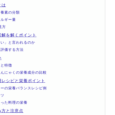
とは
栄養素の分類
ネルギー量
見方
誤解を解くポイント
ない」と言われるのか
く評価する方法
い
類と特徴
こんにゃくの栄養成分の比較
用レシピと栄養ポイント
リーの栄養バランスレシピ例
コツ
使った料理の栄養
み方と注意点