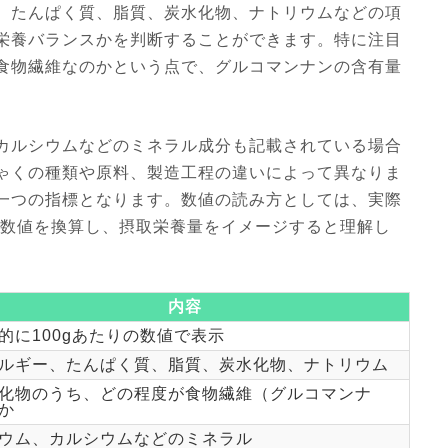
、たんぱく質、脂質、炭水化物、ナトリウムなどの項
栄養バランスかを判断することができます。特に注目
食物繊維なのかという点で、グルコマンナンの含有量
カルシウムなどのミネラル成分も記載されている場合
ゃくの種類や原料、製造工程の違いによって異なりま
一つの指標となります。数値の読み方としては、実際
の数値を換算し、摂取栄養量をイメージすると理解し
内容
的に100gあたりの数値で表示
ルギー、たんぱく質、脂質、炭水化物、ナトリウム
化物のうち、どの程度が食物繊維（グルコマンナ
か
ウム、カルシウムなどのミネラル