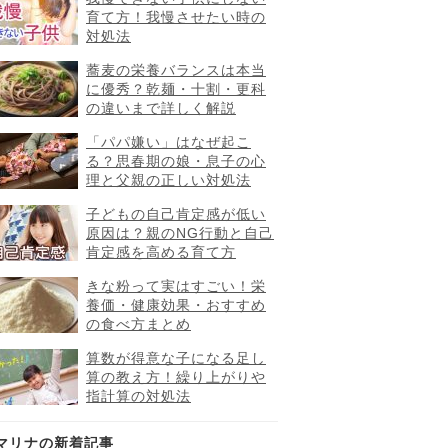
育て方！我慢させたい時の
対処法
蕎麦の栄養バランスは本当
に優秀？乾麺・十割・更科
の違いまで詳しく解説
「パパ嫌い」はなぜ起こ
る？思春期の娘・息子の心
理と父親の正しい対処法
子どもの自己肯定感が低い
原因は？親のNG行動と自己
肯定感を高める育て方
きな粉って実はすごい！栄
養価・健康効果・おすすめ
の食べ方まとめ
算数が得意な子になる足し
算の教え方！繰り上がりや
指計算の対処法
マリナの新着記事