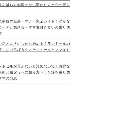
担を減らす無理のない関わり方と心の守り
業参観の服装・マナー完全ガイド！浮かな
コーデと懇談会・ママ友付き合いの乗り切
方
ン活とは？いつから始める？ランドセルの
悔しない選び方やスケジュールとママ友対
ンドセルが買えないと諦めないで！お得な
入術と祖父母への頼り方〜ラン活を乗り切
ママの知恵