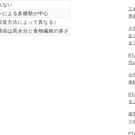
れない
三
ンによる多糖類が中心
準
製造方法によって異なる）
小
理由は高水分と食物繊維の多さ
出
ま
P
代
小
体
P
モ
保
ー
P