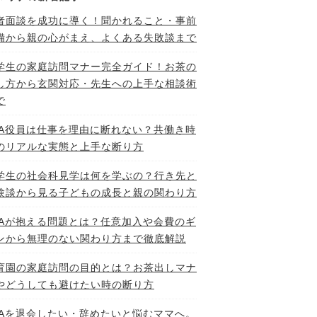
者面談を成功に導く！聞かれること・事前
備から親の心がまえ、よくある失敗談まで
学生の家庭訪問マナー完全ガイド！お茶の
し方から玄関対応・先生への上手な相談術
で
TA役員は仕事を理由に断れない？共働き時
のリアルな実態と上手な断り方
学生の社会科見学は何を学ぶの？行き先と
験談から見る子どもの成長と親の関わり方
TAが抱える問題とは？任意加入や会費のギ
ンから無理のない関わり方まで徹底解説
育園の家庭訪問の目的とは？お茶出しマナ
やどうしても避けたい時の断り方
TAを退会したい・辞めたいと悩むママへ。