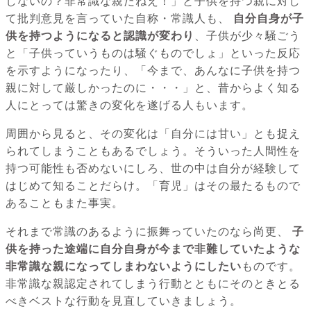
しないの？非常識な親だねえ！」と子供を持つ親に対し
て批判意見を言っていた自称・常識人も、
自分自身が子
供を持つようになると認識が変わり
、子供が少々騒ごう
と「子供っていうものは騒ぐものでしょ」といった反応
を示すようになったり、「今まで、あんなに子供を持つ
親に対して厳しかったのに・・・」と、昔からよく知る
人にとっては驚きの変化を遂げる人もいます。
周囲から見ると、その変化は「自分には甘い」とも捉え
られてしまうこともあるでしょう。そういった人間性を
持つ可能性も否めないにしろ、世の中は自分が経験して
はじめて知ることだらけ。「育児」はその最たるもので
あることもまた事実。
それまで常識のあるように振舞っていたのなら尚更、
子
供を持った途端に自分自身が今まで非難していたような
非常識な親になってしまわないようにしたい
ものです。
非常識な親認定されてしまう行動とともにそのときとる
べきベストな行動を見直していきましょう。