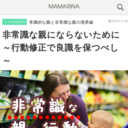
2025.5.28
ママHOWTO
常識的な親と非常識な親の境界線
非常識な親にならないために
～行動修正で良識を保つべし
～