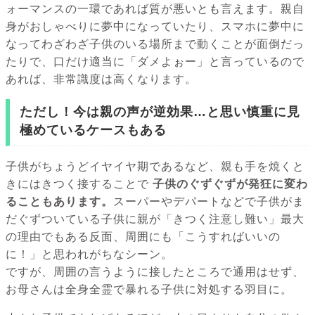
ォーマンスの一環であれば質が悪いとも言えます。親自
身がおしゃべりに夢中になっていたり、スマホに夢中に
なってわざわざ子供のいる場所まで動くことが面倒だっ
たりで、口だけ適当に「ダメよぉー」と言っているので
あれば、非常識度は高くなります。
ただし！今は親の声が逆効果…と思い慎重に見
極めているケースもある
子供がちょうどイヤイヤ期であるなど、親も手を焼くと
きにはきつく接することで
子供のぐずぐずが発狂に変わ
ることもあります。
スーパーやデパートなどで子供がま
だぐずついている子供に親が「きつく注意し難い」最大
の理由でもある反面、周囲にも「こうすればいいの
に！」と思われがちなシーン。
ですが、周囲の言うように接したところで通用はせず、
お母さんは全身全霊で暴れる子供に対処する羽目に。