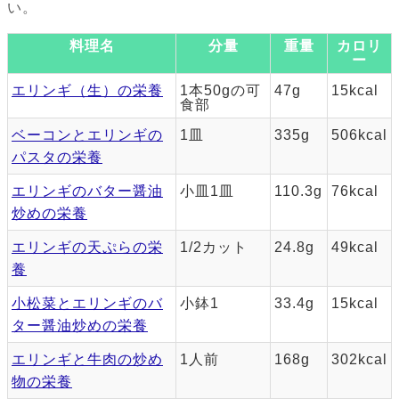
い。
料理名
分量
重量
カロリ
ー
エリンギ（生）の栄養
1本50gの可
47g
15kcal
食部
ベーコンとエリンギの
1皿
335g
506kcal
パスタの栄養
エリンギのバター醤油
小皿1皿
110.3g
76kcal
炒めの栄養
エリンギの天ぷらの栄
1/2カット
24.8g
49kcal
養
小松菜とエリンギのバ
小鉢1
33.4g
15kcal
ター醤油炒めの栄養
エリンギと牛肉の炒め
1人前
168g
302kcal
物の栄養