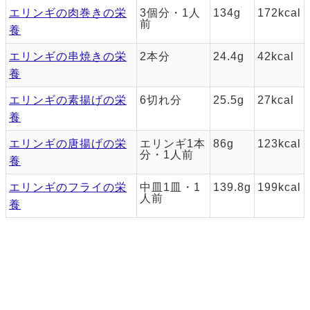
エリンギの肉巻きの栄
3個分・1人
134g
172kcal
前
養
エリンギの串焼きの栄
2本分
24.4g
42kcal
養
エリンギの素揚げの栄
6切れ分
25.5g
27kcal
養
エリンギの唐揚げの栄
エリンギ1本
86g
123kcal
分・1人前
養
エリンギのフライの栄
中皿1皿・1
139.8g
199kcal
人前
養