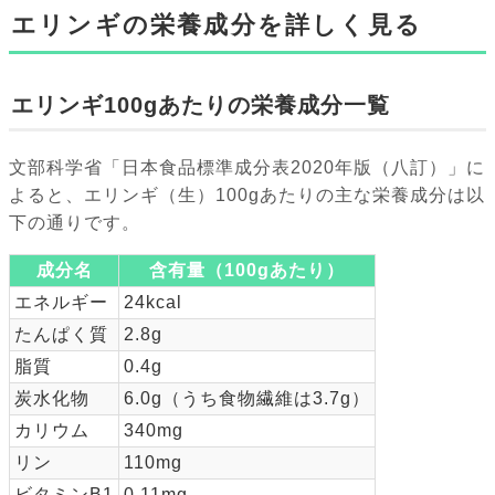
エリンギの栄養成分を詳しく見る
エリンギ100gあたりの栄養成分一覧
文部科学省「日本食品標準成分表2020年版（八訂）」に
よると、エリンギ（生）100gあたりの主な栄養成分は以
下の通りです。
成分名
含有量（100gあたり）
エネルギー
24kcal
たんぱく質
2.8g
脂質
0.4g
炭水化物
6.0g（うち食物繊維は3.7g）
カリウム
340mg
リン
110mg
ビタミンB1
0.11mg