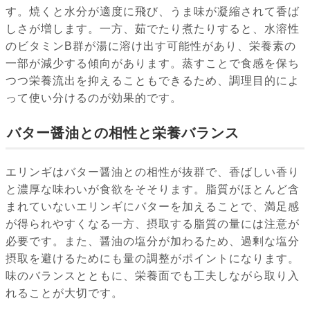
す。焼くと水分が適度に飛び、うま味が凝縮されて香ば
しさが増します。一方、茹でたり煮たりすると、水溶性
のビタミンB群が湯に溶け出す可能性があり、栄養素の
一部が減少する傾向があります。蒸すことで食感を保ち
つつ栄養流出を抑えることもできるため、調理目的によ
って使い分けるのが効果的です。
バター醤油との相性と栄養バランス
エリンギはバター醤油との相性が抜群で、香ばしい香り
と濃厚な味わいが食欲をそそります。脂質がほとんど含
まれていないエリンギにバターを加えることで、満足感
が得られやすくなる一方、摂取する脂質の量には注意が
必要です。また、醤油の塩分が加わるため、過剰な塩分
摂取を避けるためにも量の調整がポイントになります。
味のバランスとともに、栄養面でも工夫しながら取り入
れることが大切です。