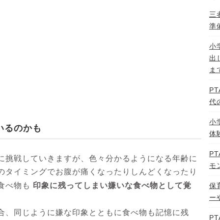
三
準
小
出
ま
P
代
小
いるのかも
体
P
に挑戦していきますが、色々分かるようになる年齢に
モ
のタイミングでお腹が痛くなったりしんどくなったり
印象に残ってしまい嫌いな食べ物として覚
食べ物も
保
ー
合、同じように嫌な印象とともに食べ物も記憶に残
P