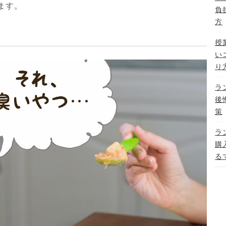
ます。
負
方
授
い
り
ラ
後
策
ラ
購
る