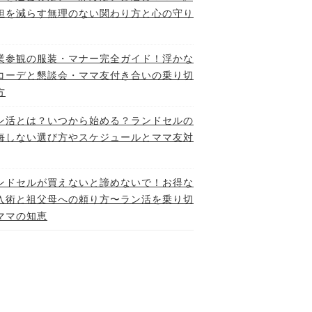
担を減らす無理のない関わり方と心の守り
業参観の服装・マナー完全ガイド！浮かな
コーデと懇談会・ママ友付き合いの乗り切
方
ン活とは？いつから始める？ランドセルの
悔しない選び方やスケジュールとママ友対
ンドセルが買えないと諦めないで！お得な
入術と祖父母への頼り方〜ラン活を乗り切
ママの知恵