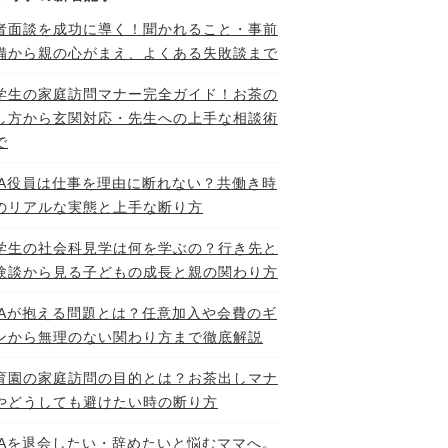
者面談を成功に導く！聞かれること・事前
備から親の心がまえ、よくある失敗談まで
学生の家庭訪問マナー完全ガイド！お茶の
し方から玄関対応・先生への上手な相談術
で
TA役員は仕事を理由に断れない？共働き時
のリアルな実態と上手な断り方
学生の社会科見学は何を学ぶの？行き先と
験談から見る子どもの成長と親の関わり方
TAが抱える問題とは？任意加入や会費のギ
ンから無理のない関わり方まで徹底解説
育園の家庭訪問の目的とは？お茶出しマナ
やどうしても避けたい時の断り方
TAを退会したい・辞めたいと悩むママへ。