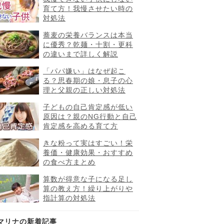
育て方！我慢させたい時の
対処法
蕎麦の栄養バランスは本当
に優秀？乾麺・十割・更科
の違いまで詳しく解説
「パパ嫌い」はなぜ起こ
る？思春期の娘・息子の心
理と父親の正しい対処法
子どもの自己肯定感が低い
原因は？親のNG行動と自己
肯定感を高める育て方
きな粉って実はすごい！栄
養価・健康効果・おすすめ
の食べ方まとめ
算数が得意な子になる足し
算の教え方！繰り上がりや
指計算の対処法
マリナの新着記事