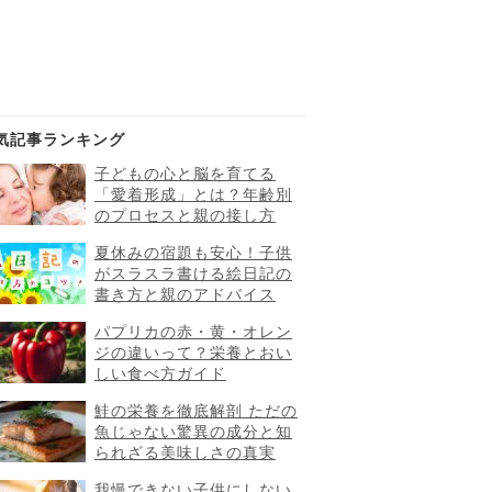
気記事ランキング
子どもの心と脳を育てる
「愛着形成」とは？年齢別
のプロセスと親の接し方
夏休みの宿題も安心！子供
がスラスラ書ける絵日記の
書き方と親のアドバイス
パプリカの赤・黄・オレン
ジの違いって？栄養とおい
しい食べ方ガイド
鮭の栄養を徹底解剖 ただの
魚じゃない驚異の成分と知
られざる美味しさの真実
我慢できない子供にしない