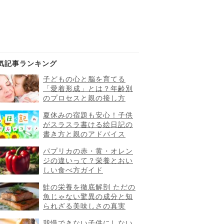
気記事ランキング
子どもの心と脳を育てる
「愛着形成」とは？年齢別
のプロセスと親の接し方
夏休みの宿題も安心！子供
がスラスラ書ける絵日記の
書き方と親のアドバイス
パプリカの赤・黄・オレン
ジの違いって？栄養とおい
しい食べ方ガイド
鮭の栄養を徹底解剖 ただの
魚じゃない驚異の成分と知
られざる美味しさの真実
我慢できない子供にしない