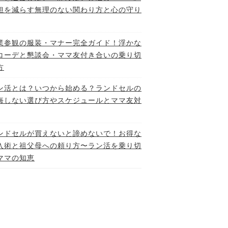
担を減らす無理のない関わり方と心の守り
業参観の服装・マナー完全ガイド！浮かな
コーデと懇談会・ママ友付き合いの乗り切
方
ン活とは？いつから始める？ランドセルの
悔しない選び方やスケジュールとママ友対
ンドセルが買えないと諦めないで！お得な
入術と祖父母への頼り方〜ラン活を乗り切
ママの知恵