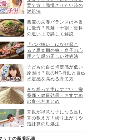
育て方！我慢させたい時の
対処法
蕎麦の栄養バランスは本当
に優秀？乾麺・十割・更科
の違いまで詳しく解説
「パパ嫌い」はなぜ起こ
る？思春期の娘・息子の心
理と父親の正しい対処法
子どもの自己肯定感が低い
原因は？親のNG行動と自己
肯定感を高める育て方
きな粉って実はすごい！栄
養価・健康効果・おすすめ
の食べ方まとめ
算数が得意な子になる足し
算の教え方！繰り上がりや
指計算の対処法
マリナの新着記事