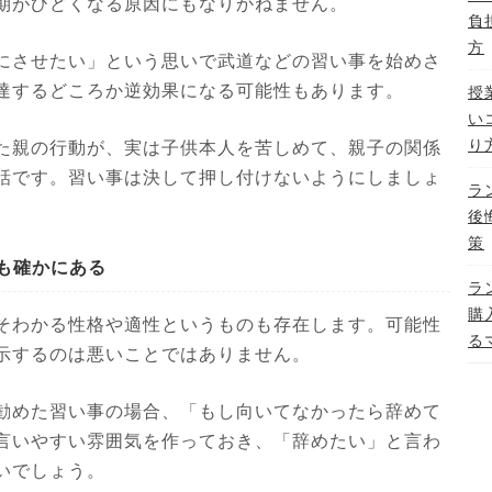
期がひどくなる原因にもなりかねません。
負
方
にさせたい」という思いで武道などの習い事を始めさ
達するどころか逆効果になる可能性もあります。
授
い
り
た親の行動が、実は子供本人を苦しめて、親子の関係
話です。習い事は決して押し付けないようにしましょ
ラ
後
策
も確かにある
ラ
購
そわかる性格や適性というものも存在します。可能性
る
示するのは悪いことではありません。
勧めた習い事の場合、「もし向いてなかったら辞めて
言いやすい雰囲気を作っておき、「辞めたい」と言わ
いでしょう。