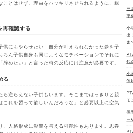
なことはせず、理由をハッキリさせられるように、親
三
準
を再確認する
小
出
ま
子供にもやらせたい！自分が叶えられなかった夢を子
P
ちろん子供自身も同じようなモチベーションでそれに
代
「辞めたい」と言った時の反応には注意が必要です。
小
める
体
P
たら逆らえない子供もいます。そこまではっきりと親
モ
はこれを習って欲しいんだろうな」と必要以上に空気
保
ー
り、人格形成に影響を与える可能性もあります。思春
P