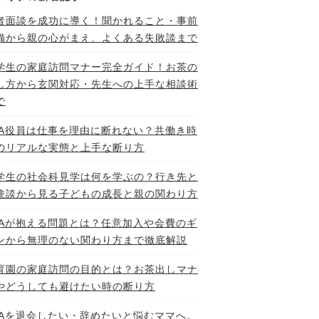
者面談を成功に導く！聞かれること・事前
備から親の心がまえ、よくある失敗談まで
学生の家庭訪問マナー完全ガイド！お茶の
し方から玄関対応・先生への上手な相談術
で
TA役員は仕事を理由に断れない？共働き時
のリアルな実態と上手な断り方
学生の社会科見学は何を学ぶの？行き先と
験談から見る子どもの成長と親の関わり方
TAが抱える問題とは？任意加入や会費のギ
ンから無理のない関わり方まで徹底解説
育園の家庭訪問の目的とは？お茶出しマナ
やどうしても避けたい時の断り方
TAを退会したい・辞めたいと悩むママへ。